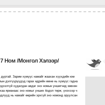
7 Ном /монгол Хэлээр/
 дуртай. Зарим хүмүүс намайг жаахан хүүхдийн юм
мын дэлгүүрүүдэд гарах өдрийн өмнө нь хүмүүс гадна
үлдээлгүй худалдан авдаг энэ номын уншигчид зөвхөн
хаа ярианаас энэ номыг унших бодол төрж, үнэхээр ч
вдлууд нь намайг өөрийн эрхгүй энэ номонд оруулсан