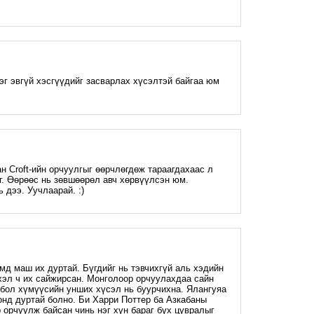
M
рэг эвгүй хэсгүүдийг засварлах хүсэлтэй байгаа юм
M
н Croft-ийн орчуулгыг өөрчлөгдөж тараагдахаас л
эг. Өөрөөс нь зөвшөөрөл авч хөрвүүлсэн юм.
 дээ. Уучлаарай. :)
M
мд маш их дуртай. Бүгдийг нь тэвчихгүй аль хэдийн
хэл ч их сайжирсан. Монголоор орчуулахдаа сайн
 бол хүмүүсийн унших хүсэл нь буурчихна. Ялангуяа
нд дуртай болно. Би Харри Поттер ба Азкабаны
 орчуулж байсан чинь нэг хүн бараг бүх цувралыг