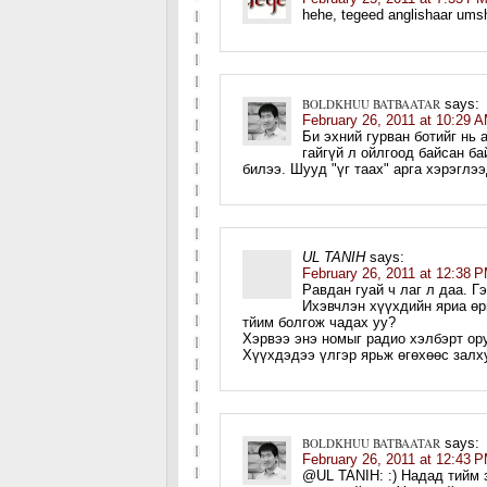
hehe, tegeed anglishaar umshi
BOLDKHUU BATBAATAR
says:
February 26, 2011 at 10:29 
Би эхний гурван ботийг нь
гайгүй л ойлгоод байсан б
билээ. Шууд "үг таах" арга хэрэглэ
UL TANIH
says:
February 26, 2011 at 12:38 
Равдан гуай ч лаг л даа. 
Ихэвчлэн хүүхдийн яриа өр
тйим болгож чадах уу?
Хэрвээ энэ номыг радио хэлбэрт ору
Хүүхдэдээ үлгэр ярьж өгөхөөс залху
BOLDKHUU BATBAATAR
says:
February 26, 2011 at 12:43 
@UL TANIH: :) Надад тийм з