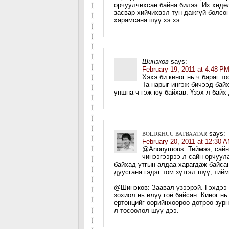
орчуулчихсан байна билээ. Их хөдө
засвар хийчихвэл тун дажгүй болсо
харамсана шүү хэ хэ
Шинэков
says:
February 19, 2011 at 4:48 P
Хэхэ би киног нь ч бараг т
Та нарыг ингэж бичээд бай
уншна ч гэж юу байхав. Үзэх л байх 
BOLDKHUU BATBAATAR
says:
February 20, 2011 at 12:30 
@Anonymous: Тиймээ, сайн 
чинээгээрээ л сайн орчуул
байхад утгын алдаа харагдаж байса
дуусгана гэдэг том зүтгэл шүү, тий
@Шинэков: Заавал үзээрэй. Гэхдээ 
зохиол нь илүү гоё байсан. Киног н
ертөнцийг өөрийнхөөрөө дотроо зурн
л төсөөлөл шүү дээ.