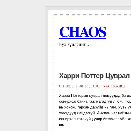
CHAOS
Бүх зүйлсийг...
Харри Поттер Цуврал 
ОГНОО:
2011-01-26 , ТӨРӨЛ:
УРАН ЗОХИОЛ
Харри Поттерын цуврал номуудад би их
сонирхож байна гэж магадгүй л юм. Но
нь хонож, гарсан даруйд нь ганц хувь 
хүүхдүүд байдаггүй. Анхлан нэг найзын
сонирхол татахуйц учир битүүлэг үйл я
юм.