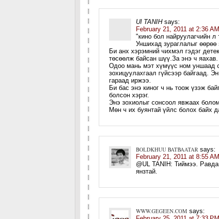
Ul TANIH
says:
February 21, 2011 at 2:36 A
"кино бол найруулагчийн л 
Уншихад зураглалыг өөрөө з
Би анх хэрэмний чихмэл гэдэг дете
төсөөлж байсан шүү.За энэ ч яахав.
Одоо мань мэт хүмүүс ном уншаад 
зохицуулахгаал гүйсээр байгаад. Эн
гараад иржээ.
Би бас энэ киног ч нь тоож үзэж бай
болсон хэрэг.
Энэ зохиолыг сонсоол явжаах боло
Мөн ч их буянтай үйлс болох байх д
BOLDKHUU BATBAATAR
says:
February 21, 2011 at 8:55 A
@UL TANIH: Тиймээ. Равдан
янзтай.
WWW.GEGEEN.COM
says:
February 25, 2011 at 7:33 P