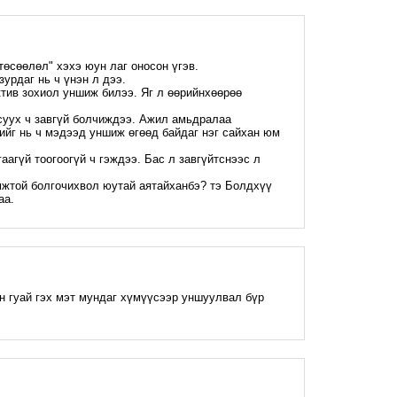
M
төсөөлөл" хэхэ юун лаг оносон үгэв.
урдаг нь ч үнэн л дээ.
ктив зохиол уншиж билээ. Яг л өөрийнхөөрөө
суух ч завгүй болчиждээ. Ажил амьдралаа
ийг нь ч мэдээд уншиж өгөөд байдаг нэг сайхан юм
гаагүй тоогоогүй ч гэждээ. Бас л завгүйтснээс л
мжтой болгочихвол юутай аятайханбэ? тэ Болдхүү
аа.
M
 гуай гэх мэт мундаг хүмүүсээр уншуулвал бүр
M