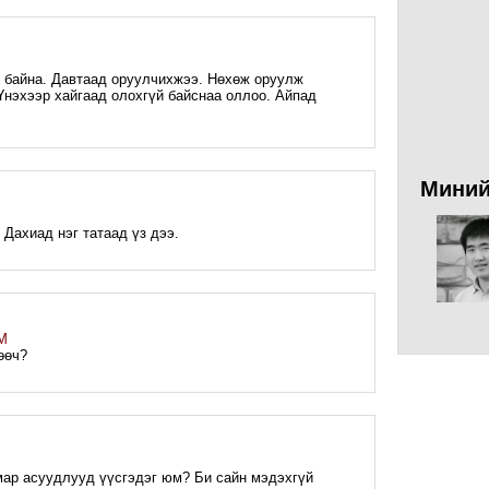
ть байна. Давтаад оруулчихжээ. Нөхөж оруулж
 Үнэхээр хайгаад олохгүй байснаа оллоо. Айпад
Миний
. Дахиад нэг татаад үз дээ.
PM
өөч?
M
ар асуудлууд үүсгэдэг юм? Би сайн мэдэхгүй