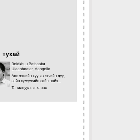
 тухай
Boldkhuu Batbaatar
Ulaanbaatar, Mongolia
Аав ээжийн хүү, ах эгчийн дүү,
сайн хүмүүсийн сайн найз...
Танилцуулгыг харах