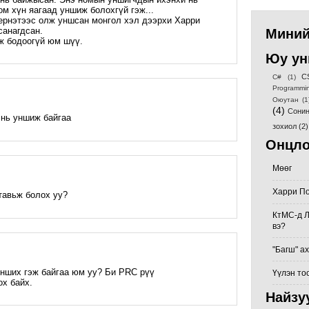
ом хүн яагаад уншиж болохгүй гэж...
ернэтээс олж уншсан монгол хэл дээрхи Харри
санагдсан.
Миний
эж бодоогүй юм шүү.
Юу ун
C
C#
(1)
Programmi
Оюутан
(1
(4)
Сонин
 нь уншиж байгаа
зохиол
(2)
Онцло
Мөөг
Харри По
тавьж болох уу?
КтМС-д Л
вэ?
"Багш" а
нших гэж байгаа юм уу? Би PRC рүү
Үүлэн то
х байх.
Найзу