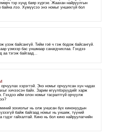
лмөрч тэр хүнд баяр хүргэе. Жаахан найруулгын
н байна лээ. Хүмүүсээ энэ номыг уншихгүй бол
M
оож үзэж байсангүй. Тийм гоё ч гэж бодож байсангүй.
хаар үзмээр бас уншмаар санагдчихлаа. Гэхдээ
д аа тэгэж байгаад...
AM
орчуулах хэрэгтэй. Энэ номыг орчуулсан хүн чадах
ахыг хичээсэн байх. Зарим өгүүлбэрүүдийг харж
н. Гэхдээ ийм олон номыг тасралтгүй орчуулж
мээ?
миний зохиолыг нь олж уншсан бүх кинонуудын
ь үзээгүй байж байгаад номыг нь уншиж, түүний
а гэдэг гайхалтай. Кино нь бол кино найруулагчийн