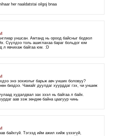
haar her naaldatstai oilgoj bnaa
AM
 англиар уншсан. Амтанд нь ороод байсныг бодвол
айх. Сүүлдээ толь ашиглахаа бараг больдог юм
эд л явчихаж байгаа юм. :D
PM
Гэхдээ энэ зохиолыг барьж авч унших боловуу?
нөн биздээ. Чамайг дуулдаг хуурддаг гэх, чи уншиж
улаад худалдвал зах зээл нь байгаа л байх.
урдаг аав ээж зөндөө байна цаагуур чинь
PM
ав байхгүй. Тэгээд ийм ажил хийж үзээгүй,