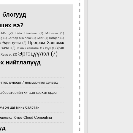
 блогууд
ших вэ?
SMS
(2)
Data Structure
(1)
Mobicom
(1)
ng
(1)
Багаар ажиллах
(1)
Блог
(1)
Гомдол
(1)
Програм Хангамж
Өдөр тутам
(2)
)
 хачин
(2)
Уран
Техник хангамж
(1)
Түүх
(1)
Эргэцүүлэл
(7)
Хүмүүс
(2)
х нийтлэлүүд
ттер цуврал 7 ном /монгол хэлээр/
абораторийн хичээл хэрхэн ордог
хуй он цаг минь баяртай
оцоолол буюу Cloud Computing
уд