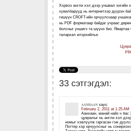
Хэрвээ англи хэл дээр уншвал энгийн х
хувилбарууд нь интернетээр дүүрэн ба
гишүүн CROFT-ийн орчуулснаар уншиха
нь PDF форматаар байдаг учраас дөрөх
болсныг уншигч та шүүнэ биз. Ямартаа
талархал илэрхийлье.
Цувра
PR
33 сэтгэгдэл:
AANHAAN
says:
February 2, 2011 at 1:25 AM
Аанхаан, манай найз ч бас
цувралыг нь англи хэл дээ
номыг хэвлүүлж гаргасан гэж дуулс
Поттер хэр орчуулсныг нь сонирхохо
Тэгсэн чинь Хүүхдийн номын тасагт