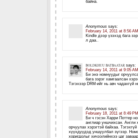
байна.
Anonymous
says:
February 14, 2011 at 8:56 A
Kindle дээр үзэхэд бага зэ
л даа..
BOLDKHUU BATBAATAR
says:
February 14, 2011 at 9:05 A
Би энэ номнуудыг орчуулса
бага зэрэг хамгаалсан хэр
Тэгэхээр DRM-ийг нь авч чадахгүй нь
Anonymous
says:
February 18, 2011 at 8:49 P
Би ч гэсэн Харри Поттер но
англиар уншчихсан. Англи 
орчуулах хэрэгтэй байхаа. Тэгэхгүй
хүүхдүүдэд уншуулбал зүгээр. Номо
хоригдолыг хичээлийнхээ цаг заваар