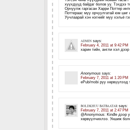
хүүхдүүд байдаг болов уу. Тэхдээ т
Орчуулж гаргасан Харри Поттер инт
Поттераас муу орчуулгатай юм шиг 
Уучлаарай хэн нэгнийг муу хэльё г
ADMIN
says:
February 4, 2011 at 9:42 PM
харин тийн, англи хэл дээр
Anonymous
says:
February 7, 2011 at 1:20 PM
ePub/mobi руу хөрвүүлээд 
BOLDKHUU BATBAATAR
says:
February 7, 2011 at 2:47 PM
@Anonymous: Kindle дээр у
хөрвүүлчихлээ. Уншиж боло