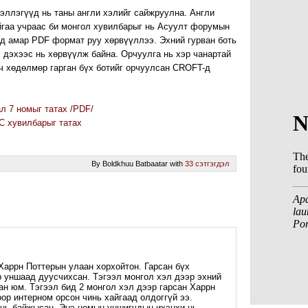
эллэгүүд нь таны англи хэлийг сайжруулна. Англи
йгаа учраас би монгол хувилбарыг нь Асуулт форумын
д амар PDF формат руу хөрвүүллээ. Эхний гурван боть
 дэхээс нь хөрвүүлж байна. Орчуулга нь хэр чанартай
 ч хөдөлмөр гарган бүх ботийг орчуулсан CROFT-д
л 7 номыг татах /PDF/
C хувилбарыг татах
By Boldkhuu Batbaatar with
33 сэтгэгдэл
 Харрн Поттерын улаан хорхойтон. Гарсан бүх
р уншаад дуусчихсан. Тэгээл монгол хэл дээр эхний
ан юм. Тэгээл бид 2 монгол хэл дээр гарсан Харрн
ор интерном орсон чинь хайгаад олдоггүй ээ.
 нь байжысан. Энэ номын уншигчдын ихэнхи нь