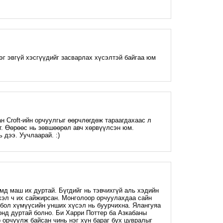
M
рэг эвгүй хэсгүүдийг засварлах хүсэлтэй байгаа юм
M
н Croft-ийн орчуулгыг өөрчлөгдөж тараагдахаас л
эг. Өөрөөс нь зөвшөөрөл авч хөрвүүлсэн юм.
 дээ. Уучлаарай. :)
M
мд маш их дуртай. Бүгдийг нь тэвчихгүй аль хэдийн
хэл ч их сайжирсан. Монголоор орчуулахдаа сайн
 бол хүмүүсийн унших хүсэл нь буурчихна. Ялангуяа
нд дуртай болно. Би Харри Поттер ба Азкабаны
 орчуулж байсан чинь нэг хүн бараг бүх цувралыг