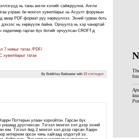
эллэгүүд нь таны англи хэлийг сайжруулна. Англи
йгаа учраас би монгол хувилбарыг нь Асуулт форумын
д амар PDF формат руу хөрвүүллээ. Эхний гурван боть
 дэхээс нь хөрвүүлж байна. Орчуулга нь хэр чанартай
 ч хөдөлмөр гарган бүх ботийг орчуулсан CROFT-д
л 7 номыг татах /PDF/
C хувилбарыг татах
By Boldkhuu Batbaatar with
33 сэтгэгдэл
 Харрн Поттерын улаан хорхойтон. Гарсан бүх
р уншаад дуусчихсан. Тэгээл монгол хэл дээр эхний
ан юм. Тэгээл бид 2 монгол хэл дээр гарсан Харрн
ор интерном орсон чинь хайгаад олдоггүй ээ.
 нь байжысан. Энэ номын уншигчдын ихэнхи нь