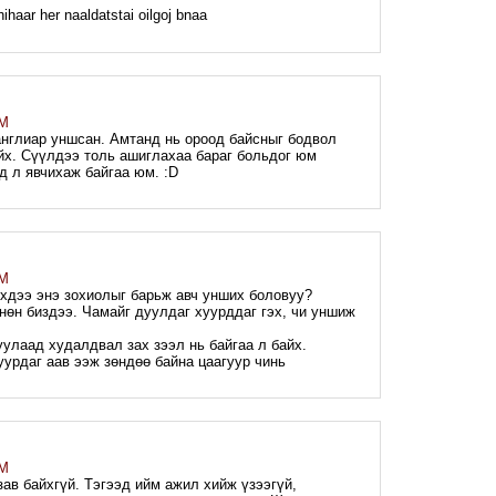
haar her naaldatstai oilgoj bnaa
AM
 англиар уншсан. Амтанд нь ороод байсныг бодвол
айх. Сүүлдээ толь ашиглахаа бараг больдог юм
эд л явчихаж байгаа юм. :D
PM
Гэхдээ энэ зохиолыг барьж авч унших боловуу?
нөн биздээ. Чамайг дуулдаг хуурддаг гэх, чи уншиж
улаад худалдвал зах зээл нь байгаа л байх.
урдаг аав ээж зөндөө байна цаагуур чинь
PM
ав байхгүй. Тэгээд ийм ажил хийж үзээгүй,