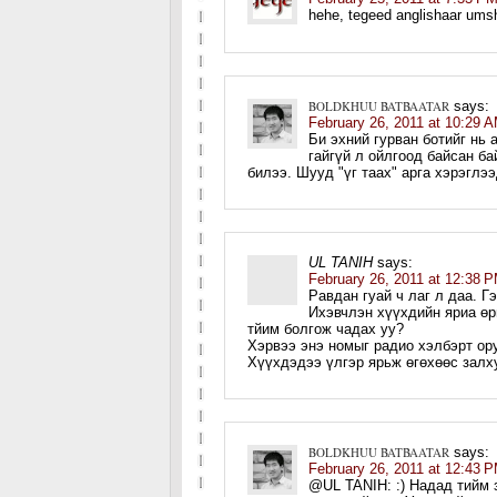
hehe, tegeed anglishaar umshi
BOLDKHUU BATBAATAR
says:
February 26, 2011 at 10:29 
Би эхний гурван ботийг нь
гайгүй л ойлгоод байсан б
билээ. Шууд "үг таах" арга хэрэглэ
UL TANIH
says:
February 26, 2011 at 12:38 
Равдан гуай ч лаг л даа. 
Ихэвчлэн хүүхдийн яриа өр
тйим болгож чадах уу?
Хэрвээ энэ номыг радио хэлбэрт ору
Хүүхдэдээ үлгэр ярьж өгөхөөс залху
BOLDKHUU BATBAATAR
says:
February 26, 2011 at 12:43 
@UL TANIH: :) Надад тийм з