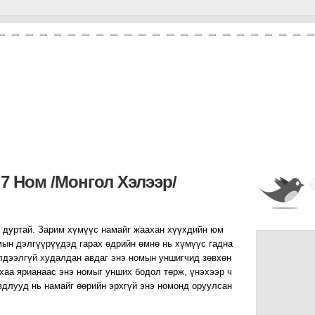
7 Ном /монгол Хэлээр/
 дуртай. Зарим хүмүүс намайг жаахан хүүхдийн юм
мын дэлгүүрүүдэд гарах өдрийн өмнө нь хүмүүс гадна
үлдээлгүй худалдан авдаг энэ номын уншигчид зөвхөн
хаа ярианаас энэ номыг унших бодол төрж, үнэхээр ч
вдлууд нь намайг өөрийн эрхгүй энэ номонд оруулсан