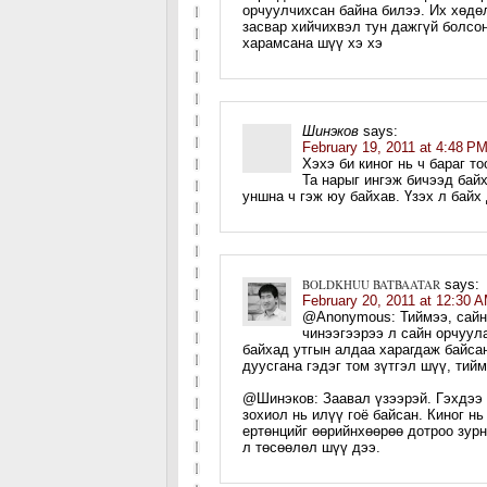
орчуулчихсан байна билээ. Их хөдө
засвар хийчихвэл тун дажгүй болсо
харамсана шүү хэ хэ
Шинэков
says:
February 19, 2011 at 4:48 P
Хэхэ би киног нь ч бараг т
Та нарыг ингэж бичээд бай
уншна ч гэж юу байхав. Үзэх л байх 
BOLDKHUU BATBAATAR
says:
February 20, 2011 at 12:30 
@Anonymous: Тиймээ, сайн 
чинээгээрээ л сайн орчуул
байхад утгын алдаа харагдаж байса
дуусгана гэдэг том зүтгэл шүү, тий
@Шинэков: Заавал үзээрэй. Гэхдээ 
зохиол нь илүү гоё байсан. Киног н
ертөнцийг өөрийнхөөрөө дотроо зурн
л төсөөлөл шүү дээ.