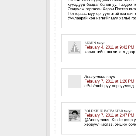
хүүхдүүд байдаг болов уу. Тэхдээ т
Орчуулж гаргасан Харри Поттер инт
Поттераас муу орчуулгатай юм шиг 
Уучлаарай хэн нэгнийг муу хэльё г
ADMIN
says:
February 4, 2011 at 9:42 PM
харин тийн, англи хэл дээр
Anonymous
says:
February 7, 2011 at 1:20 PM
ePub/mobi руу хөрвүүлээд 
BOLDKHUU BATBAATAR
says:
February 7, 2011 at 2:47 PM
@Anonymous: Kindle дээр у
хөрвүүлчихлээ. Уншиж боло