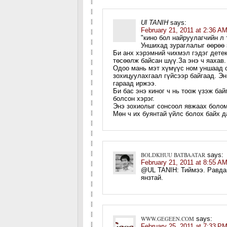
Ul TANIH
says:
February 21, 2011 at 2:36 A
"кино бол найруулагчийн л 
Уншихад зураглалыг өөрөө з
Би анх хэрэмний чихмэл гэдэг дете
төсөөлж байсан шүү.За энэ ч яахав.
Одоо мань мэт хүмүүс ном уншаад 
зохицуулахгаал гүйсээр байгаад. Эн
гараад иржээ.
Би бас энэ киног ч нь тоож үзэж бай
болсон хэрэг.
Энэ зохиолыг сонсоол явжаах боло
Мөн ч их буянтай үйлс болох байх д
BOLDKHUU BATBAATAR
says:
February 21, 2011 at 8:55 A
@UL TANIH: Тиймээ. Равдан
янзтай.
WWW.GEGEEN.COM
says:
February 25, 2011 at 7:33 P