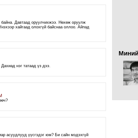
ть байна. Давтаад оруулчихжээ. Нөхөж оруулж
 Үнэхээр хайгаад олохгүй байснаа оллоо. Айпад
Миний
. Дахиад нэг татаад үз дээ.
PM
өөч?
M
ар асуудлууд үүсгэдэг юм? Би сайн мэдэхгүй