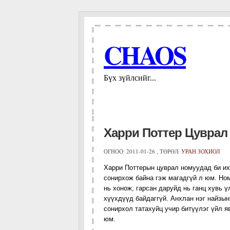
CHAOS
Бүх зүйлсийг...
Харри Поттер Цуврал 
ОГНОО:
2011-01-26 , ТӨРӨЛ:
УРАН ЗОХИОЛ
Харри Поттерын цуврал номуудад би их
сонирхож байна гэж магадгүй л юм. Но
нь хонож, гарсан даруйд нь ганц хувь 
хүүхдүүд байдаггүй. Анхлан нэг найзын
сонирхол татахуйц учир битүүлэг үйл я
юм.