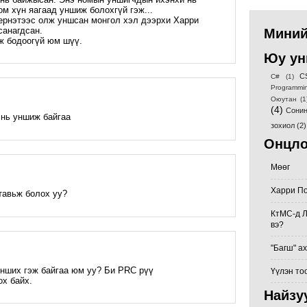
ом хүн яагаад уншиж болохгүй гэж...
ернэтээс олж уншсан монгол хэл дээрхи Харри
санагдсан.
Миний
эж бодоогүй юм шүү.
Юу ун
C
C#
(1)
Programmi
Оюутан
(1
(4)
Сонин
 нь уншиж байгаа
зохиол
(2)
Онцло
Мөөг
Харри По
тавьж болох уу?
КтМС-д Л
вэ?
"Багш" а
нших гэж байгаа юм уу? Би PRC рүү
Үүлэн то
х байх.
Найзу