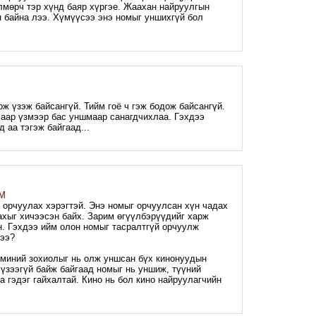
лмөрч тэр хүнд баяр хүргэе. Жаахан найруулгын
н байна лээ. Хүмүүсээ энэ номыг уншихгүй бол
M
оож үзэж байсангүй. Тийм гоё ч гэж бодож байсангүй.
хаар үзмээр бас уншмаар санагдчихлаа. Гэхдээ
д аа тэгэж байгаад...
AM
орчуулах хэрэгтэй. Энэ номыг орчуулсан хүн чадах
ахыг хичээсэн байх. Зарим өгүүлбэрүүдийг харж
н. Гэхдээ ийм олон номыг тасралтгүй орчуулж
мээ?
миний зохиолыг нь олж уншсан бүх кинонуудын
ь үзээгүй байж байгаад номыг нь уншиж, түүний
а гэдэг гайхалтай. Кино нь бол кино найруулагчийн