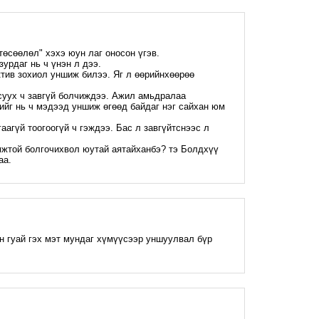
M
төсөөлөл" хэхэ юун лаг оносон үгэв.
урдаг нь ч үнэн л дээ.
ктив зохиол уншиж билээ. Яг л өөрийнхөөрөө
суух ч завгүй болчиждээ. Ажил амьдралаа
ийг нь ч мэдээд уншиж өгөөд байдаг нэг сайхан юм
гаагүй тоогоогүй ч гэждээ. Бас л завгүйтснээс л
мжтой болгочихвол юутай аятайханбэ? тэ Болдхүү
аа.
M
 гуай гэх мэт мундаг хүмүүсээр уншуулвал бүр
M