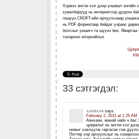
Хэрвээ англи хэл дээр уншвал энгийн х
хувилбарууд нь интернетээр дүүрэн ба
гишүүн CROFT-ийн орчуулснаар уншиха
нь PDF форматаар байдаг учраас дөрөх
болсныг уншигч та шүүнэ биз. Ямартаа
талархал илэрхийлье.
Цувра
PR
33 сэтгэгдэл:
AANHAAN
says:
February 2, 2011 at 1:25 AM
Аанхаан, манай найз ч бас
цувралыг нь англи хэл дээ
номыг хэвлүүлж гаргасан гэж дуулс
Поттер хэр орчуулсныг нь сонирхохо
Тэгсэн чинь Хүүхдийн номын тасагт