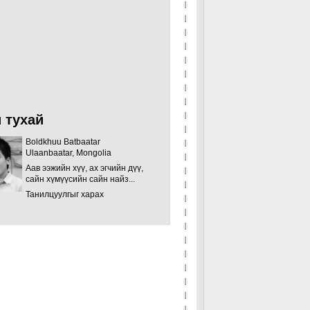
 тухай
Boldkhuu Batbaatar
Ulaanbaatar, Mongolia
Аав ээжийн хүү, ах эгчийн дүү,
сайн хүмүүсийн сайн найз...
Танилцуулгыг харах