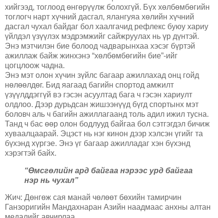
хийгээд, тоглоод өнгөрүүлж болохгүй. Бүх хөлбөмбөгийн
тоглогч нарт хүчний дасгал, ялангуяа хөлийн хүчний
дасгал чухал байдаг бол хаалгачид рефлекс буюу хариу
үйлдэл үзүүлэх мэдрэмжийг сайжруулах нь үр дүнтэй.
Энэ мэтчилэн бие болоод чадварынхаа хэсэг бүртэй
ажиллаж байж жинхэнэ “хөлбөмбөгийн бие”-ийг
цогцлоож чадна.
Энэ мэт олон хүчин зүйлс багаар ажиллахад онц гойд
нөлөөлдөг. Бид яагаад багийн спортод амжилт
үзүүлддэггүй вэ гэсэн асуултад бага ч гэсэн хариулт
олдлоо. Дээр дурьдсан жишээнүүд бүгд спортынх мэт
боловч аль ч багийн ажиллагаанд толь адил ижил тусна.
Танд ч бас өөр олон бодлууд байгаа бол сэтгэгдэл бичиж
хуваалцаарай. Эцэст нь нэг кинон дээр хэлсэн үгийг та
бүхэнд хүргэе. Энэ үг багаар ажилладаг хэн бүхэнд
хэрэгтэй байх.
“Өмсгөлийн ард байгаа нэрээс урд байгаа
нэр нь чухал”
Жич: Дөнгөж сая манай чөлөөт бөхийн тамирчин
Ганзоригийн Мандахнаран Азийн наадмаас анхны алтан
медалийг авчирлаа.