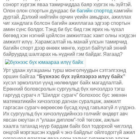
сонорт хүргэж яваа тамирчиддаа баяр хүргэх нь зүйтэй.
Олон олон спортын дундаас би
багийн спортод
хамгийн
дуртай. Дэлхий нийтийн орчин үеийн амьдрах, ажиллах
чиг хандлага болсон багийн ажиллагаа эдгээр спортын
амин сүнс болдог. Тэнд би бус бид гэж ярих нь чухал
бөгөөд хэн нэгний цойлсон амжилтаас хамт олны нэгдсэн
амжилт илүү. Харамсалтай нь манай улсын тамирчид
багийн спорт дээр өнөөх мөнгө, хүрэл байтугай эхний
байруудад шалгарах нь нүдний гэм байдаг. Яагаад?
Урт удаан хугацааны турш монголчуудын сэтгэлгээнд
оршин байгаа
“Бүхнээс бүх зүйлээрээ илүү байх”
хүсэл эрмэлзлэл үүнд нөлөөлдөг байх магадлалтай.
Ерөнхий боловсролын сургуульд бүх хичээлдээ тэгш
гаргууд сурагч л “Шилдэг сурагч” болохоос бус зөвхөн
математикийн хичээлээр дагнан суралцаж, амжилт
гаргасан сурагч өөрөөсөө бусад хүнд гавъяагүй л үлдэнэ.
Их сургуульд бүх хичээлүүдийнхээ голчийг өндөрт авч
явсан оюутан л “улаан диплом”-той төгсөж, ажлын
хаалга татахад нүүр бардам байх бол тодорхой чиглэлд
онцгой мэргэшсэн хэдий ч энэ байдлыг ойлгодоггүй ажил
олгогчдод ялагдаж яваа олон залуус гудамжаар алхаж