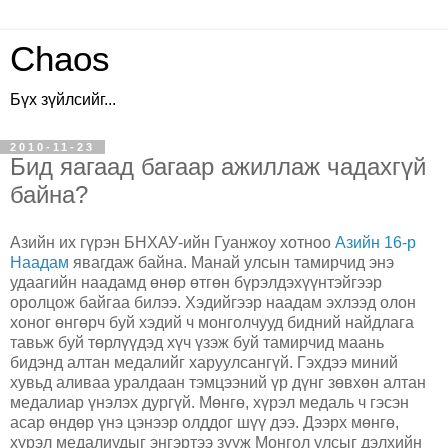
Chaos
Бүх зүйлсийг...
2010-11-23
Бид яагаад багаар ажиллаж чадахгүй
байна?
Азийн их гүрэн БНХАУ-ийн Гуанжоу хотноо
Азийн 16-р
Наадам
явагдаж байна. Манай улсын тамирчид энэ
удаагийн наадамд өнөр өтгөн бүрэлдэхүүнтэйгээр
оролцож байгаа билээ. Хэдийгээр наадам эхлээд олон
хоног өнгөрч буй хэдий ч монголчууд бидний найдлага
тавьж буй төрлүүдэд хүч үзэж буй тамирчид маань
бидэнд алтан медалийг харуулсангүй. Гэхдээ миний
хувьд аливаа уралдаан тэмцээний үр дүнг зөвхөн алтан
медалиар үнэлэх дургүй. Мөнгө, хүрэл медаль ч гэсэн
асар өндөр үнэ цэнээр олддог шүү дээ. Дээрх мөнгө,
хүрэл медалиудыг энгэртээ зүүж Монгол улсыг дэлхийн