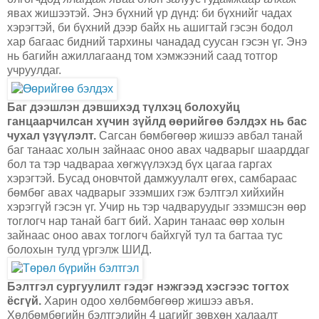
явах жишээтэй. Энэ бүхний үр дүнд: би бүхнийг чадах
хэрэгтэй, би бүхний дээр байх нь ашигтай гэсэн бодол
хар багаас бидний тархины чанадад суусан гэсэн үг. Энэ
нь багийн ажиллагаанд том хэмжээний саад тотгор
учруулдаг.
Баг дээшлэн дэвшихэд түлхэц болохуйц
ганцаарчилсан хүчин зүйлд өөрийгөө бэлдэх нь бас
чухал үзүүлэлт.
Сагсан бөмбөгөөр жишээ авбал танай
баг танаас холын зайнаас оноо авах чадварыг шаарддаг
бол та тэр чадвараа хөгжүүлэхэд бүх цагаа гаргах
хэрэгтэй. Бусад оновчтой дамжуулалт өгөх, самбараас
бөмбөг авах чадварыг эзэмших гэж бэлтгэл хийхийн
хэрэггүй гэсэн үг. Учир нь тэр чадваруудыг эзэмшсэн өөр
тоглогч нар танай багт бий. Харин танаас өөр холын
зайнаас оноо авах тоглогч байхгүй тул та багтаа тус
болохын тулд үргэлж ШИД.
Бэлтгэл сургуулилт гэдэг нэжгээд хэсгээс тогтох
ёсгүй.
Харин одоо хөлбөмбөгөөр жишээ авъя.
Хөлбөмбөгийн бэлтгэлийн 4 цагийг зөвхөн халаалт