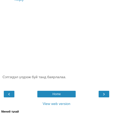
Сэтгэгдэл үлдээж буй танд баярлалаа.
‹
›
Home
View web version
Миний тухай